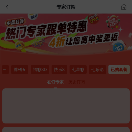
专家订阅
列三
排列五
福彩3D
快乐8
七星彩
七乐彩
已购套餐
在订专家
历史订阅