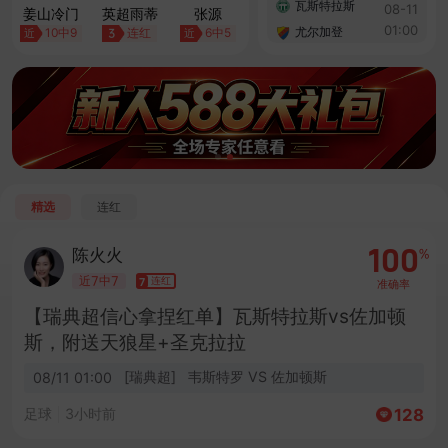
瓦斯特拉斯
08-11
姜山冷门
英超雨蒂
张源
01:00
尤尔加登
10中9
连红
6中5
近
3
近
精选
连红
100
陈火火
%
近
中
7
7
连红
7
准确率
【瑞典超信心拿捏红单】瓦斯特拉斯vs佐加顿
斯，附送天狼星+圣克拉拉
[瑞典超]
韦斯特罗 VS 佐加顿斯
08/11 01:00
128
足球
3小时前