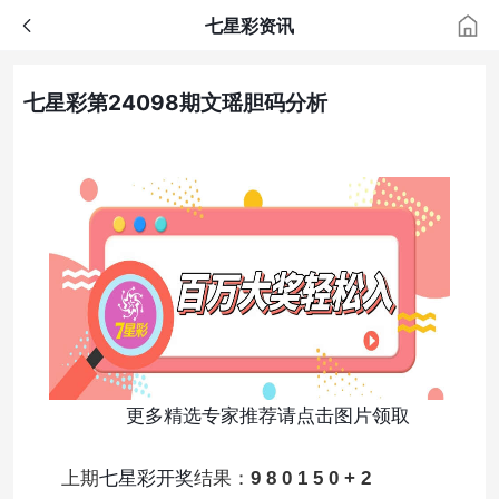
七星彩资讯
七星彩第24098期文瑶胆码分析
更多精选专家推荐请点击图片领取
七星彩
开奖
上期
结果：
9 8 0 1 5 0 + 2