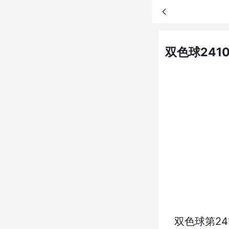
双色球241
双色球
第24