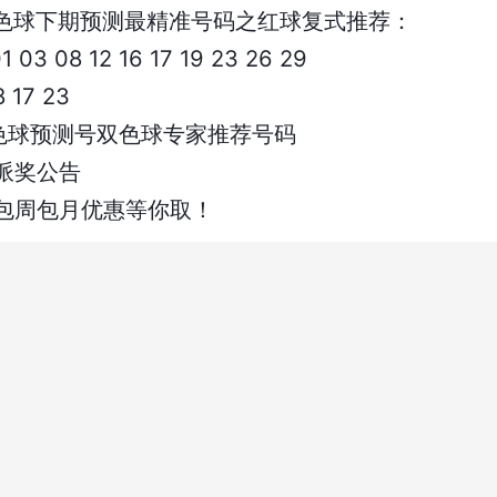
双色球下期预测最精准号码之红球复式推荐：
3 08 12 16 17 19 23 26 29
17 23
色球预测号双色球专家推荐号码
派奖公告
包周包月优惠等你取！