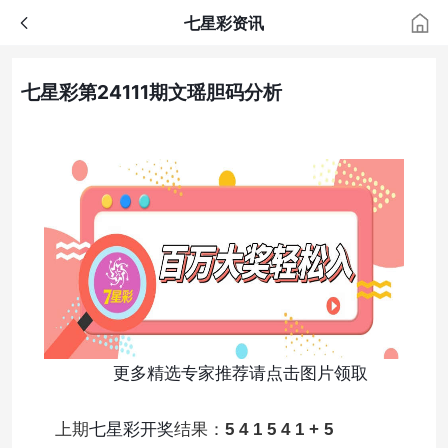
七星彩资讯
七星彩第24111期文瑶胆码分析
更多精选专家推荐请点击图片领取
七星彩
开奖
上期
结果：
5 4 1 5 4 1 + 5