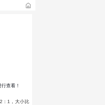
进行查看！
2：1，大小比