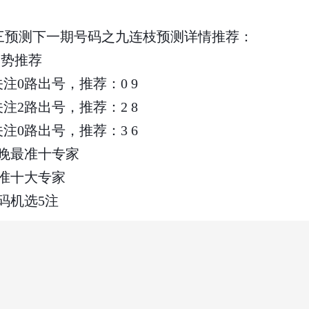
。
排三预测下一期号码之九连枝预测详情推荐：
走势推荐
注0
路
出号，推荐：0 9
注2路出号，推荐：2 8
注0
路出号，推荐：3 6
晚最准十专家
准十大专家
码机选5注